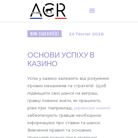
NON CLASSIFIÉ(E)
24 février 2026
ACCUEIL
PRÉSENTATION
ОСНОВИ УСПІХУ В
NOS PRODUITS
КАЗИНО
ENTRETIEN
PIÈCES DÉTACHÉES
Успіх у казино залежить від розуміння
ігрових механізмів та стратегій. Щоб
підвищити свої шанси на виграш,
гравці повинні знати, як працюють
різні ігри. Наприклад,
українські казино
забезпечують гравців необхідною
інформацією про ставки та шанси.
FR
Вивчення правил та основних
принципів кожної гри є критично