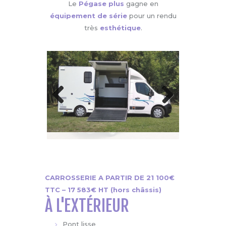
Le
Pégase plus
gagne en
équipement de série
pour un rendu
très
esthétique
.
Previ
Next
ous
CARROSSERIE A PARTIR DE 21 100€
TTC – 17 583€ HT (hors châssis)
À L'EXTÉRIEUR
Pont lisse