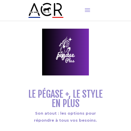
ACCUEIL
PRÉSENTATION
NOS PRODUITS
ENTRETIEN
PIÈCES DÉTACHÉES
LE PÉGASE +, LE STYLE
EN PLUS
Son atout : les options pour
répondre à tous vos besoins.
FR