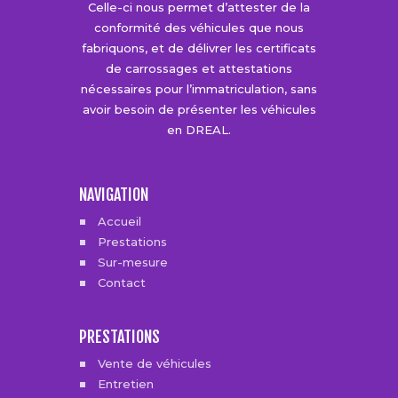
Celle-ci nous permet d’attester de la
conformité des véhicules que nous
fabriquons, et de délivrer les certificats
de carrossages et attestations
nécessaires pour l’immatriculation, sans
avoir besoin de présenter les véhicules
en DREAL.
NAVIGATION
Accueil
Prestations
Sur-mesure
Contact
PRESTATIONS
Vente de véhicules
Entretien