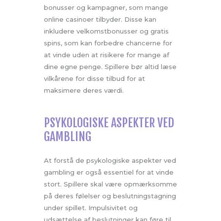
bonusser og kampagner, som mange
online casinoer tilbyder. Disse kan
inkludere velkomstbonusser og gratis
spins, som kan forbedre chancerne for
at vinde uden at risikere for mange af
dine egne penge. Spillere bør altid læse
vilkårene for disse tilbud for at
maksimere deres værdi.
PSYKOLOGISKE ASPEKTER VED
GAMBLING
At forstå de psykologiske aspekter ved
gambling er også essentiel for at vinde
stort. Spillere skal være opmærksomme
på deres følelser og beslutningstagning
under spillet. Impulsivitet og
udsættelse af beslutninger kan føre til