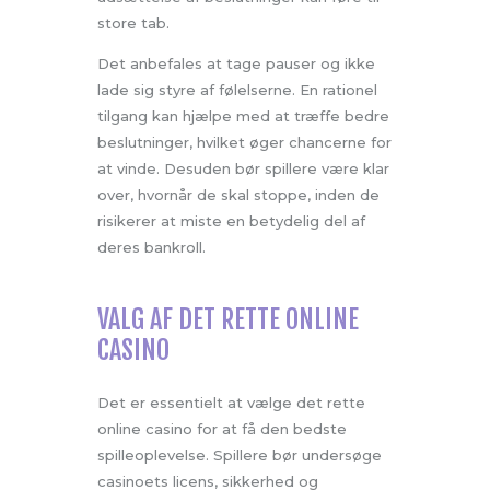
store tab.
Det anbefales at tage pauser og ikke
lade sig styre af følelserne. En rationel
tilgang kan hjælpe med at træffe bedre
beslutninger, hvilket øger chancerne for
at vinde. Desuden bør spillere være klar
over, hvornår de skal stoppe, inden de
risikerer at miste en betydelig del af
deres bankroll.
VALG AF DET RETTE ONLINE
CASINO
Det er essentielt at vælge det rette
online casino for at få den bedste
spilleoplevelse. Spillere bør undersøge
casinoets licens, sikkerhed og