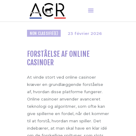
NON CLASSIFIÉ(E)
23 février 2026
ACCUEIL
PRÉSENTATION
FORSTÅELSE AF ONLINE
NOS PRODUITS
CASINOER
ENTRETIEN
PIÈCES DÉTACHÉES
At vinde stort ved online casinoer
kræver en grundlæggende forståelse
af, hvordan disse platforme fungerer.
Online casinoer anvender avanceret
teknologi og algoritmer, som ofte kan
give spillerne en fordel, når det kommer
til at forstå, hvordan man spiller. Det
FR
indebærer, at man skal have en klar idé
om de forskellige spiltyper, som slots,