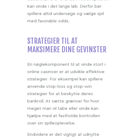
kan vinde i det lange løb. Derfor bør
spillere altid undersøge og vælge spil
med favorable odds.
STRATEGIER TIL AT
MAKSIMERE DINE GEVINSTER
En nøglekomponent til at vinde stort i
online casinoer er at udvikle effektive
strategier. For eksempel kan spillere
anvende stop-loss og stop-win
strategier for at beskytte deres
bankroll. At sætte grænser for hvor
meget man vil tabe eller vinde kan
hjælpe med at fastholde kontrollen
over sin spilleoplevelse.
Endvidere er det vigtigt at udnytte