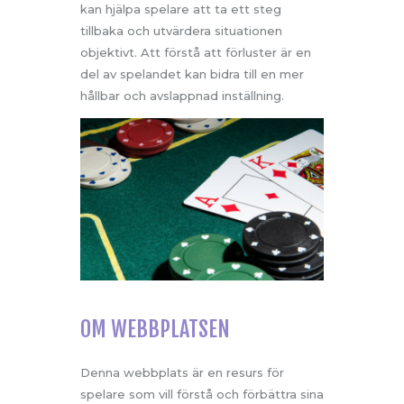
kan hjälpa spelare att ta ett steg
tillbaka och utvärdera situationen
objektivt. Att förstå att förluster är en
del av spelandet kan bidra till en mer
hållbar och avslappnad inställning.
OM WEBBPLATSEN
Denna webbplats är en resurs för
spelare som vill förstå och förbättra sina