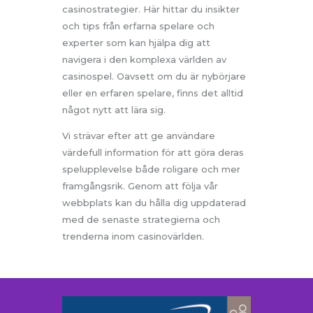
casinostrategier. Här hittar du insikter
och tips från erfarna spelare och
experter som kan hjälpa dig att
navigera i den komplexa världen av
casinospel. Oavsett om du är nybörjare
eller en erfaren spelare, finns det alltid
något nytt att lära sig.
Vi strävar efter att ge användare
värdefull information för att göra deras
spelupplevelse både roligare och mer
framgångsrik. Genom att följa vår
webbplats kan du hålla dig uppdaterad
med de senaste strategierna och
trenderna inom casinovärlden.