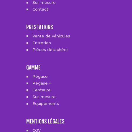
Sur-mesure
Contact
PRESTATIONS
Vente de véhicules
Entretien
Pièces détachées
GAMME
Pégase
Pégase +
Centaure
Sur-mesure
Equipements
MENTIONS LÉGALES
CGV