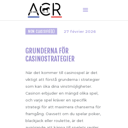
NON CLASSIFIÉ(E)
27 février 2026
ACCUEIL
PRÉSENTATION
GRUNDERNA FÖR
NOS PRODUITS
CASINOSTRATEGIER
ENTRETIEN
PIÈCES DÉTACHÉES
När det kommer till casinospel är det
viktigt att förstå grunderna i strategier
som kan öka dina vinstmöjligheter.
Casinon erbjuder en mängd olika spel,
och varje spel kräver en specifik
strategi för att maximera chanserna för
framgång. Oavsett om du spelar poker,
FR
blackjack eller roulette, är det
avgörande att känna till spelets regler