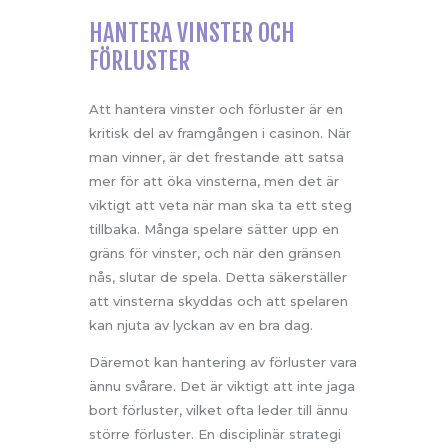
HANTERA VINSTER OCH
FÖRLUSTER
Att hantera vinster och förluster är en
kritisk del av framgången i casinon. När
man vinner, är det frestande att satsa
mer för att öka vinsterna, men det är
viktigt att veta när man ska ta ett steg
tillbaka. Många spelare sätter upp en
gräns för vinster, och när den gränsen
nås, slutar de spela. Detta säkerställer
att vinsterna skyddas och att spelaren
kan njuta av lyckan av en bra dag.
Däremot kan hantering av förluster vara
ännu svårare. Det är viktigt att inte jaga
bort förluster, vilket ofta leder till ännu
större förluster. En disciplinär strategi