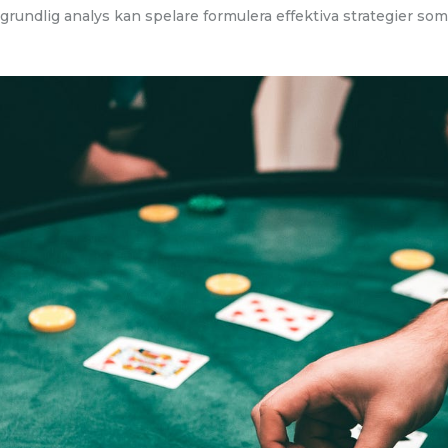
grundlig analys kan spelare formulera effektiva strategier som 