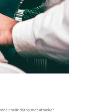
kydda användarna mot attacker