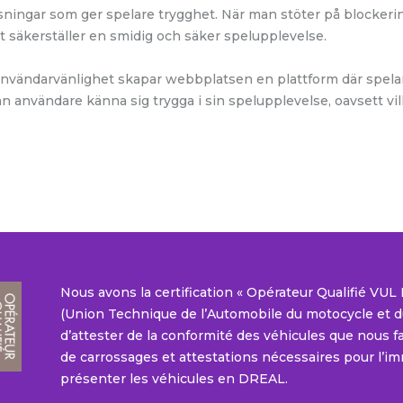
ingar som ger spelare trygghet. När man stöter på blockeringa
 säkerställer en smidig och säker spelupplevelse.
ändarvänlighet skapar webbplatsen en plattform där spelare 
 användare känna sig trygga i sin spelupplevelse, oavsett vilk
Nous avons la certification « Opérateur Qualifié VU
(Union Technique de l’Automobile du motocycle et du
d’attester de la conformité des véhicules que nous fab
de carrossages et attestations nécessaires pour l’im
présenter les véhicules en DREAL.