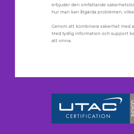
erbjuder den omfattande säkerhetslösn
hur man kan åtgärda problemen, vilket
Genom att kombinera säkerhet med anv
Med tydlig information och support kan
att vinna.