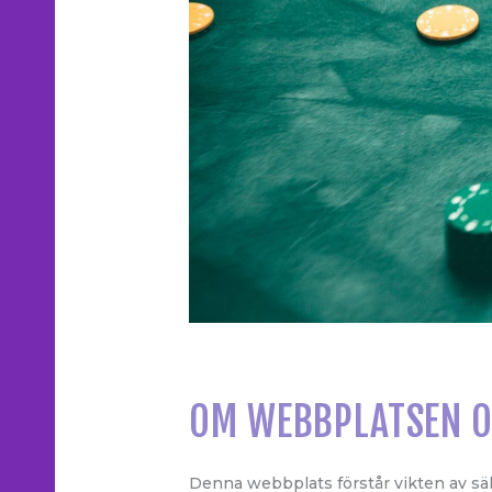
OM WEBBPLATSEN O
Denna webbplats förstår vikten av sä