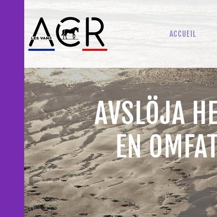
ACCUEIL
AVSLÖJA H
EN OMFA