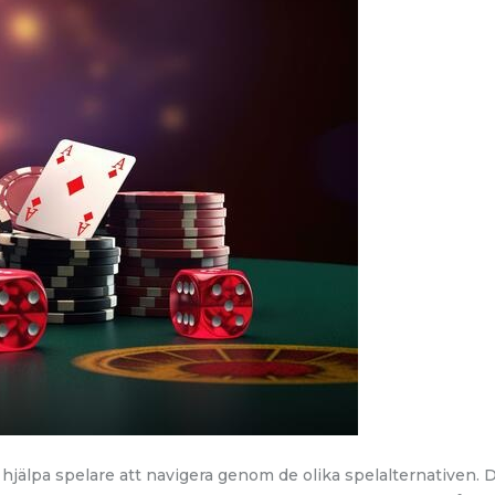
n hjälpa spelare att navigera genom de olika spelalternativen. 