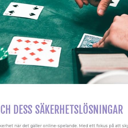
CH DESS SÄKERHETSLÖSNINGAR
kerhet när det gäller online-spelande. Med ett fokus på att s