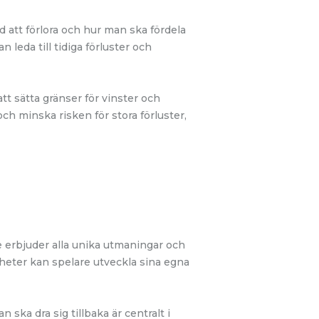
d att förlora och hur man ska fördela
 leda till tidiga förluster och
tt sätta gränser för vinster och
ch minska risken för stora förluster,
te erbjuder alla unika utmaningar och
kheter kan spelare utveckla sina egna
 ska dra sig tillbaka är centralt i