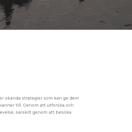
ler okända strategier som kan ge dem
känner till. Genom att utforska och
evelse, särskilt genom att besöka