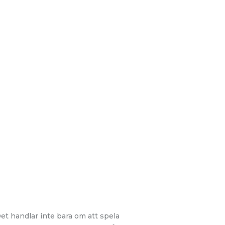
Det handlar inte bara om att spela