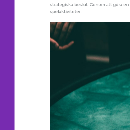
strategiska beslut. Genom att göra en 
spelaktiviteter.