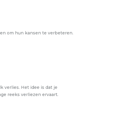
iken om hun kansen te verbeteren.
verlies. Het idee is dat je
ange reeks verliezen ervaart.