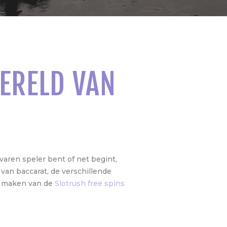
ERELD VAN
varen speler bent of net begint,
 van baccarat, de verschillende
nt maken van de
Slotrush free spins