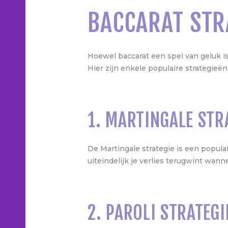
BACCARAT STR
Hoewel baccarat een spel van geluk is
Hier zijn enkele populaire strategieën
1. MARTINGALE STR
De Martingale strategie is een populai
uiteindelijk je verlies terugwint wanne
2. PAROLI STRATEGI