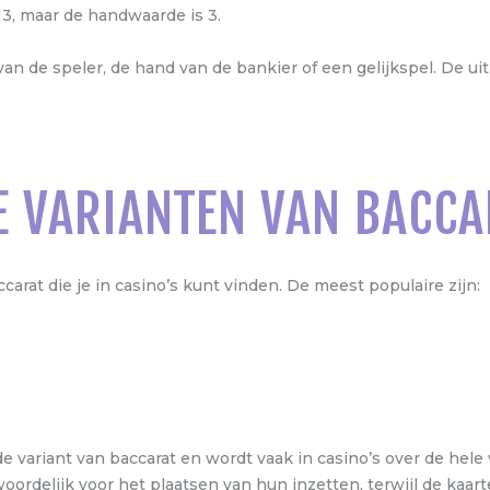
13, maar de handwaarde is 3.
n de speler, de hand van de bankier of een gelijkspel. De uit
E VARIANTEN VAN BACCA
ccarat die je in casino’s kunt vinden. De meest populaire zijn:
variant van baccarat en wordt vaak in casino’s over de hele 
twoordelijk voor het plaatsen van hun inzetten, terwijl de ka