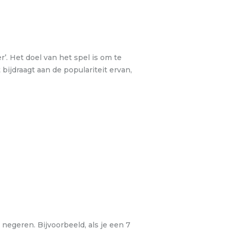
’. Het doel van het spel is om te
bijdraagt aan de populariteit ervan,
egeren. Bijvoorbeeld, als je een 7