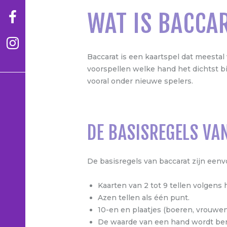
WAT IS BACCA
Baccarat is een kaartspel dat meestal
voorspellen welke hand het dichtst bi
vooral onder nieuwe spelers.
DE BASISREGELS VA
De basisregels van baccarat zijn eenv
Kaarten van 2 tot 9 tellen volgens
Azen tellen als één punt.
10-en en plaatjes (boeren, vrouwen,
De waarde van een hand wordt berek