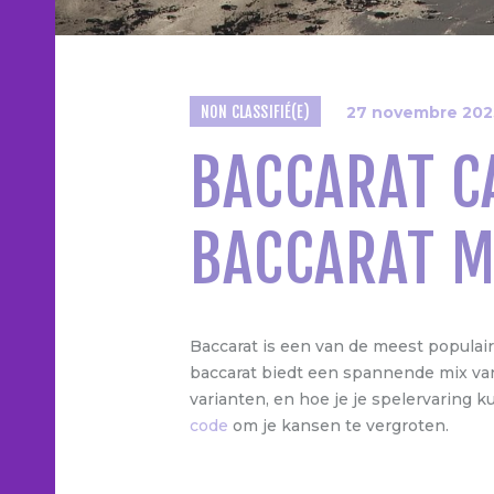
NON CLASSIFIÉ(E)
27 novembre 202
BACCARAT C
BACCARAT M
Baccarat is een van de meest populaire
baccarat biedt een spannende mix van s
varianten, en hoe je je spelervaring 
code
om je kansen te vergroten.