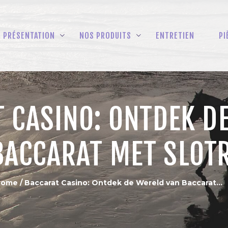
ACCUEIL
PRÉSENTATION
PRÉSENTATION
NOS PRODUITS
ENTRETIEN
PI
NOS PRODUITS
ENTRETIEN
PIÈCES DÉTACHÉES
 CASINO: ONTDEK D
BACCARAT MET SLOT
Home
Baccarat Casino: Ontdek de Wereld van Baccarat...
FR