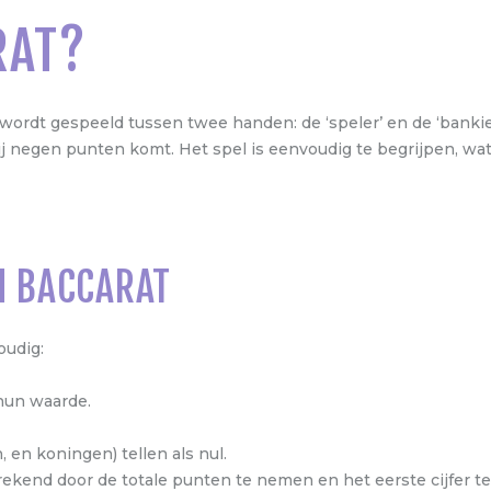
RAT?
 wordt gespeeld tussen twee handen: de ‘speler’ en de ‘bankier
j negen punten komt. Het spel is eenvoudig te begrijpen, wat 
N BACCARAT
oudig:
 hun waarde.
 en koningen) tellen als nul.
end door de totale punten te nemen en het eerste cijfer te n