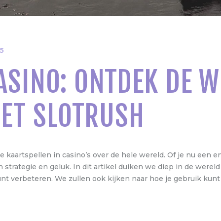
5
ASINO: ONTDEK DE W
ET SLOTRUSH
 kaartspellen in casino’s over de hele wereld. Of je nu een er
trategie en geluk. In dit artikel duiken we diep in de wereld
kunt verbeteren. We zullen ook kijken naar hoe je gebruik ku