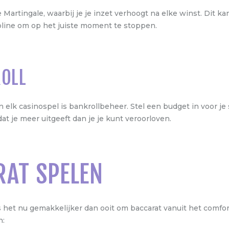
 Martingale, waarbij je je inzet verhoogt na elke winst. Dit k
ipline om op het juiste moment te stoppen.
ROLL
elk casinospel is bankrollbeheer. Stel een budget in voor je 
 je meer uitgeeft dan je je kunt veroorloven.
RAT SPELEN
 het nu gemakkelijker dan ooit om baccarat vanuit het comfort
n: