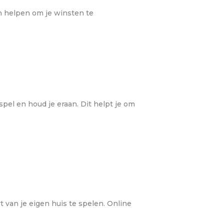
an helpen om je winsten te
spel en houd je eraan. Dit helpt je om
 van je eigen huis te spelen. Online