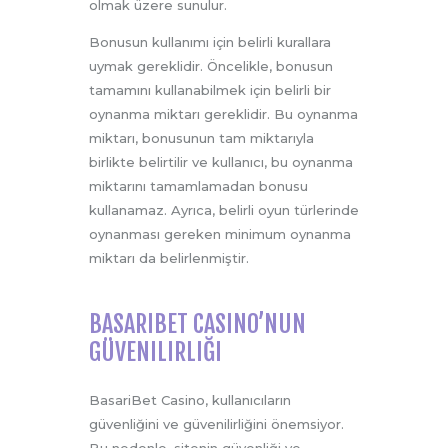
olmak üzere sunulur.
Bonusun kullanımı için belirli kurallara
uymak gereklidir. Öncelikle, bonusun
tamamını kullanabilmek için belirli bir
oynanma miktarı gereklidir. Bu oynanma
miktarı, bonusunun tam miktarıyla
birlikte belirtilir ve kullanıcı, bu oynanma
miktarını tamamlamadan bonusu
kullanamaz. Ayrıca, belirli oyun türlerinde
oynanması gereken minimum oynanma
miktarı da belirlenmiştir.
BASARIBET CASINO’NUN
GÜVENILIRLIĞI
BasariBet Casino, kullanıcıların
güvenliğini ve güvenilirliğini önemsiyor.