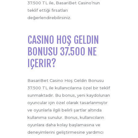
37.500 TL ile, BasariBet Casino’nun
teklif ettiği fırsatları
değerlendirebilirsiniz.
CASINO HOŞ GELDIN
BONUSU 37.500 NE
IÇERIR?
BasariBet Casino Hoş Geldin Bonusu
37.500 TL ile kullanıcılarına özel bir teklif
sunmaktadır. Bu bonus, yeni kaydolunan
oyuncular için özel olarak tasarlanmıştır
ve oyunlarla ilgili belirli şartlar altında
kullanıma sunulur. Bonus, kullanıcıların
oyunlara daha kolay başlamasına ve
deneyimlerini geliştirmesine yardımcı