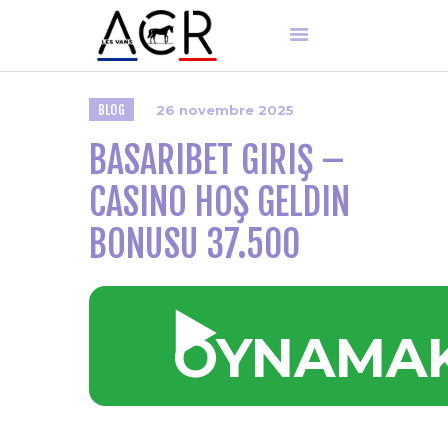
BLOG
26 novembre 2025
ACCUEIL
BASARIBET GIRIŞ –
PRÉSENTATION
NOS PRODUITS
CASINO HOŞ GELDIN
ENTRETIEN
BONUSU 37.500
PIÈCES DÉTACHÉES
▶️
OYNAMA
FR