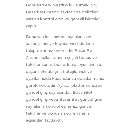
Bonusları etkinleştirip kullanmak için,
BasariBet casino sayfasında belirtilen
şartları kontrol edin ve gerekli işlemler
yapın.
Bonusları kullanırken, oyunlarınızın
kazançlarını ve kayıplarını dikkatlice
takip etmeniz önemlidir. BasariBet
Casino, kullanıcılarına çeşitli bonus ve
teklifler sunar, bu nedenle, oyunlarınızda
başarılı olmak için stratejilerinizi ve
oyunlarınızda kazançlarıza odaklanmanız
gerekmektedir. Ayrıca, platformunuzun
güncel giriş sayfasından BasariBet
güncel giriş veya BasariBet guncel giris
sayfalarını kontrol etmeniz, güncel
teklifler ve bonusları öğrenmeniz
açısından faydalıdır.