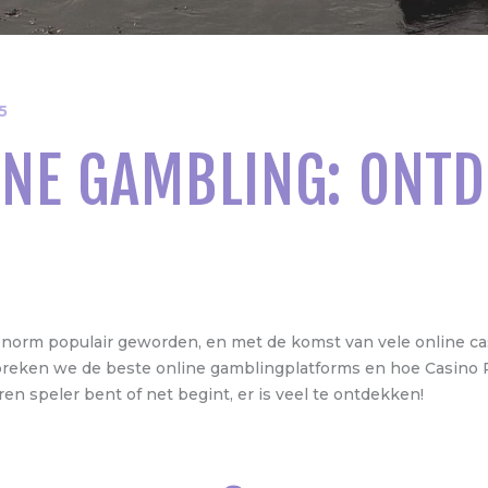
5
INE GAMBLING: ONTD
enorm populair geworden, en met de komst van vele online cas
bespreken we de beste online gamblingplatforms en hoe Casino
en speler bent of net begint, er is veel te ontdekken!