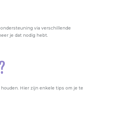
 ondersteuning via verschillende
neer je dat nodig hebt.
?
houden. Hier zijn enkele tips om je te