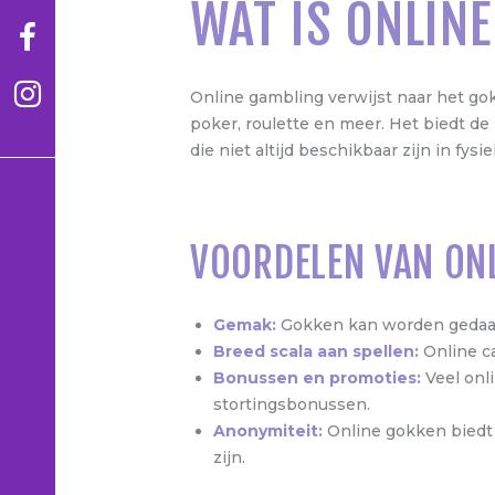
WAT IS ONLIN
Online gambling verwijst naar het gok
poker, roulette en meer. Het biedt de
die niet altijd beschikbaar zijn in fysi
VOORDELEN VAN ON
Gemak:
Gokken kan worden gedaan 
Breed scala aan spellen:
Online ca
Bonussen en promoties:
Veel onli
stortingsbonussen.
Anonymiteit:
Online gokken biedt 
zijn.