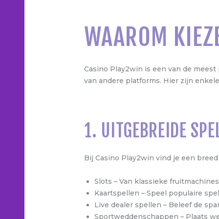
WAAROM KIEZE
Casino Play2win is een van de meest p
van andere platforms. Hier zijn enk
1. UITGEBREIDE SPE
Bij Casino Play2win vind je een breed
Slots – Van klassieke fruitmachines
Kaartspellen – Speel populaire spel
Live dealer spellen – Beleef de spa
Sportweddenschappen – Plaats we