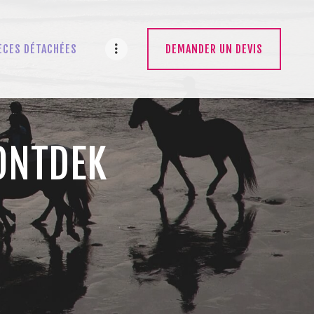
ÈCES DÉTACHÉES
DEMANDER UN DEVIS
ONTDEK