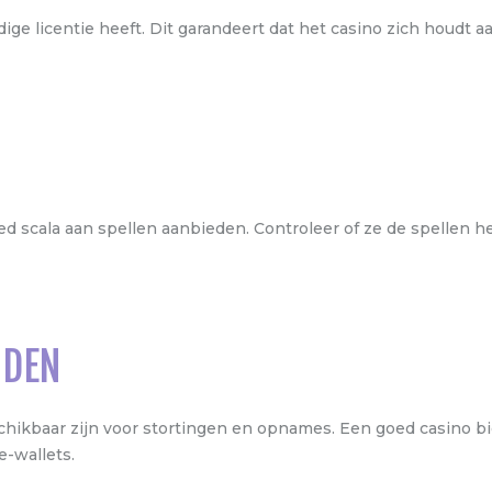
ldige licentie heeft. Dit garandeert dat het casino zich houdt a
scala aan spellen aanbieden. Controleer of ze de spellen hebbe
ODEN
ikbaar zijn voor stortingen en opnames. Een goed casino bi
e-wallets.