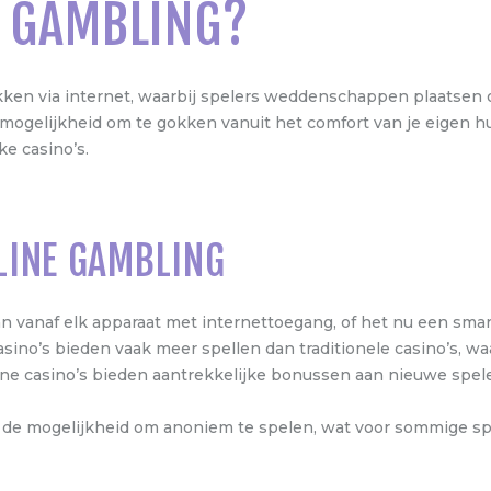
E GAMBLING?
ken via internet, waarbij spelers weddenschappen plaatsen op
 mogelijkheid om te gokken vanuit het comfort van je eigen hu
eke casino’s.
LINE GAMBLING
vanaf elk apparaat met internettoegang, of het nu een smart
sino’s bieden vaak meer spellen dan traditionele casino’s, 
ne casino’s bieden aantrekkelijke bonussen aan nieuwe spelers
de mogelijkheid om anoniem te spelen, wat voor sommige spe