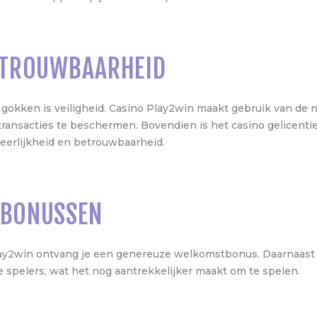
BETROUWBAARHEID
e gokken is veiligheid. Casino Play2win maakt gebruik van d
 transacties te beschermen. Bovendien is het casino gelicent
eerlijkheid en betrouwbaarheid.
 BONUSSEN
lay2win ontvang je een genereuze welkomstbonus. Daarnaast 
 spelers, wat het nog aantrekkelijker maakt om te spelen.