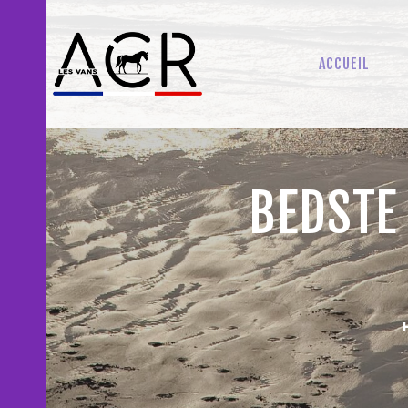
ACCUEIL
BEDSTE