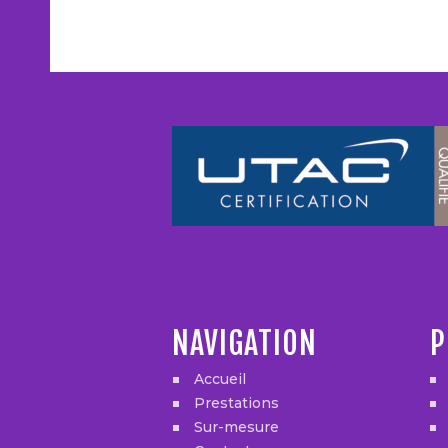
NAVIGATION
P
Accueil
Prestations
Sur-mesure