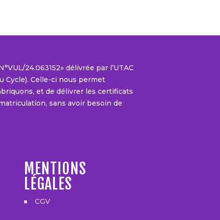
L N°VUL/24.063152» délivrée par l’UTAC
 Cycle). Celle-ci nous permet
riquons, et de délivrer les certificats
matriculation, sans avoir besoin de
MENTIONS
LÉGALES
CGV