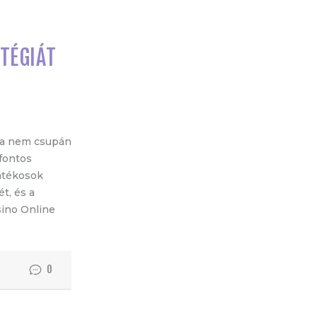
TÉGIÁT
ága nem csupán
 fontos
játékosok
t, és a
asino Online
0