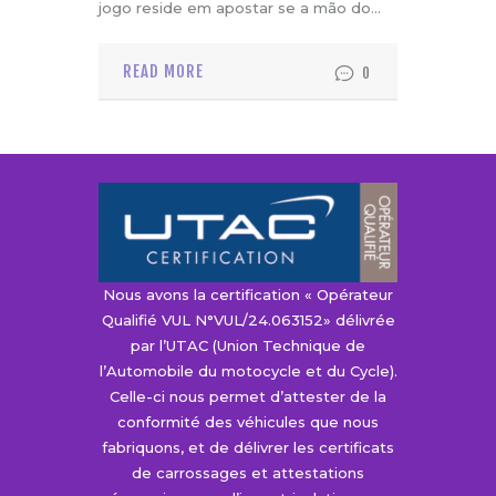
jogo reside em apostar se a mão do…
READ MORE
0
Nous avons la certification « Opérateur
Qualifié VUL N°VUL/24.063152» délivrée
par l’UTAC (Union Technique de
l’Automobile du motocycle et du Cycle).
Celle-ci nous permet d’attester de la
conformité des véhicules que nous
fabriquons, et de délivrer les certificats
de carrossages et attestations