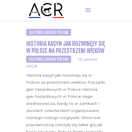
SLOTORO CASINO POLSKA
ACCUEIL
HISTORIA KASYN JAK ROZWINĘŁY SIĘ
PRÉSENTATION
W POLSCE NA PRZESTRZENI WIEKÓW
NOS PRODUITS
SLOTORO CASINO POLSKA
13 janvier
ENTRETIEN
2026
PIÈCES DÉTACHÉES
Historia kasyn jak rozwinęły się w
Polsce na przestrzeni wieków Początki
gier hazardowych w Polsce Historia
gier hazardowych w Polsce sięga
średniowiecza, kiedy to w zamkach i
dworach szlacheckich organizowano
różnego rodzaju rozgrywki. Wówczas
FR
popularnością cieszyły się takie gry jak
kości czy karty. Były to formy rozrywki,