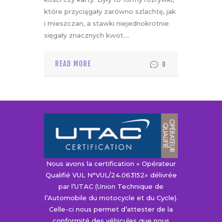
które przyciągały zarówno szlachtę, jak
i mieszczan, a stawki niejednokrotnie
sięgały znacznych kwot.…
READ MORE
0
Nous avons la certification « Opérateur
Qualifié VUL N°VUL/24.063152» délivrée
par l’UTAC (Union Technique de
l’Automobile du motocycle et du Cycle).
Celle-ci nous permet d’attester de la
conformité des véhicules que nous