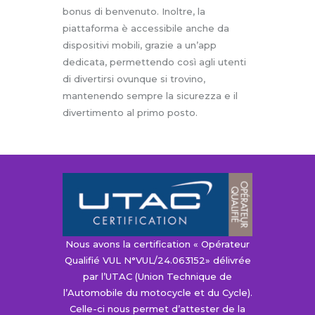
bonus di benvenuto. Inoltre, la
piattaforma è accessibile anche da
dispositivi mobili, grazie a un’app
dedicata, permettendo così agli utenti
di divertirsi ovunque si trovino,
mantenendo sempre la sicurezza e il
divertimento al primo posto.
Nous avons la certification « Opérateur
Qualifié VUL N°VUL/24.063152» délivrée
par l’UTAC (Union Technique de
l’Automobile du motocycle et du Cycle).
Celle-ci nous permet d’attester de la