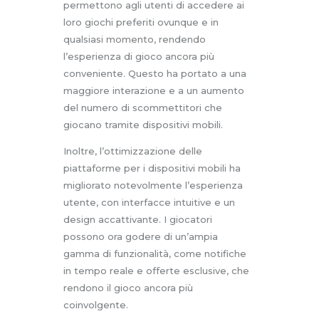
permettono agli utenti di accedere ai
loro giochi preferiti ovunque e in
qualsiasi momento, rendendo
l’esperienza di gioco ancora più
conveniente. Questo ha portato a una
maggiore interazione e a un aumento
del numero di scommettitori che
giocano tramite dispositivi mobili.
Inoltre, l’ottimizzazione delle
piattaforme per i dispositivi mobili ha
migliorato notevolmente l’esperienza
utente, con interfacce intuitive e un
design accattivante. I giocatori
possono ora godere di un’ampia
gamma di funzionalità, come notifiche
in tempo reale e offerte esclusive, che
rendono il gioco ancora più
coinvolgente.