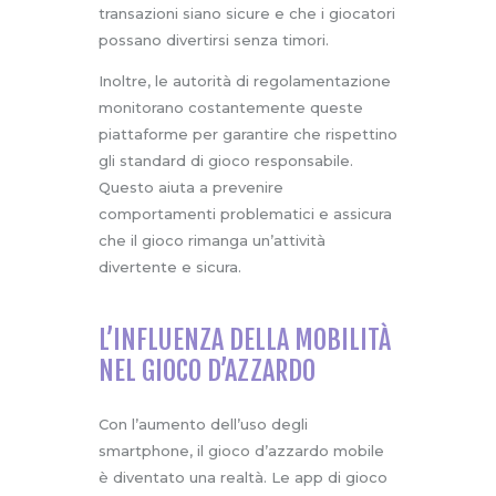
transazioni siano sicure e che i giocatori
possano divertirsi senza timori.
Inoltre, le autorità di regolamentazione
monitorano costantemente queste
piattaforme per garantire che rispettino
gli standard di gioco responsabile.
Questo aiuta a prevenire
comportamenti problematici e assicura
che il gioco rimanga un’attività
divertente e sicura.
L’INFLUENZA DELLA MOBILITÀ
NEL GIOCO D’AZZARDO
Con l’aumento dell’uso degli
smartphone, il gioco d’azzardo mobile
è diventato una realtà. Le app di gioco