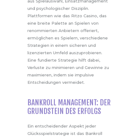
aus Spielauswahl, Einsatzmanagement
und psychologischer Disziplin.
Plattformen wie das Ritzo Casino, das
eine breite Palette an Spielen von
renommierten Anbietern offeriert,
ermöglichen es Spielern, verschiedene
Strategien in einem sicheren und
lizenzierten Umfeld auszuprobieren.
Eine fundierte Strategie hilft dabei,
Verluste zu minimieren und Gewinne zu
maximieren, indem sie impulsive
Entscheidungen vermeidet.
BANKROLL MANAGEMENT: DER
GRUNDSTEIN DES ERFOLGS
Ein entscheidender Aspekt jeder
Glücksspielstrategie ist das Bankroll