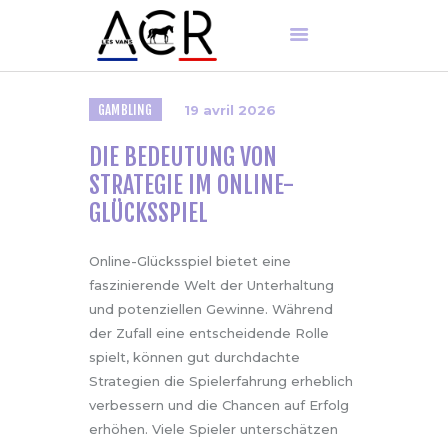
GAMBLING
19 avril 2026
ACCUEIL
DIE BEDEUTUNG VON
PRÉSENTATION
STRATEGIE IM ONLINE-
NOS PRODUITS
GLÜCKSSPIEL
ENTRETIEN
PIÈCES DÉTACHÉES
Online-Glücksspiel bietet eine
faszinierende Welt der Unterhaltung
und potenziellen Gewinne. Während
der Zufall eine entscheidende Rolle
spielt, können gut durchdachte
Strategien die Spielerfahrung erheblich
verbessern und die Chancen auf Erfolg
FR
erhöhen. Viele Spieler unterschätzen