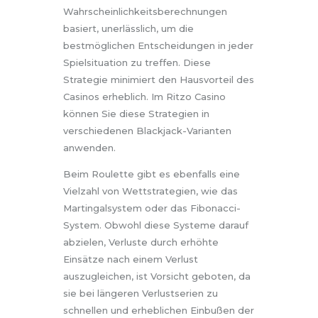
Wahrscheinlichkeitsberechnungen
basiert, unerlässlich, um die
bestmöglichen Entscheidungen in jeder
Spielsituation zu treffen. Diese
Strategie minimiert den Hausvorteil des
Casinos erheblich. Im Ritzo Casino
können Sie diese Strategien in
verschiedenen Blackjack-Varianten
anwenden.
Beim Roulette gibt es ebenfalls eine
Vielzahl von Wettstrategien, wie das
Martingalsystem oder das Fibonacci-
System. Obwohl diese Systeme darauf
abzielen, Verluste durch erhöhte
Einsätze nach einem Verlust
auszugleichen, ist Vorsicht geboten, da
sie bei längeren Verlustserien zu
schnellen und erheblichen Einbußen der