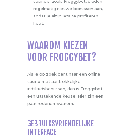
casino’s, zoals Froggybet, bieden
regelmatig nieuwe bonussen aan,
zodat je altijd iets te profiteren
hebt.
WAAROM KIEZEN
VOOR FROGGYBET?
Als je op zoek bent naar een online
casino met aantrekkelijke
indskudsbonussen, dan is Froggybet
een uitstekende keuze. Hier zijn een
paar redenen waarom:
GEBRUIKSVRIENDELIJKE
INTERFACE