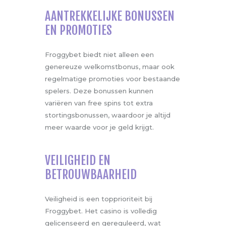
AANTREKKELIJKE BONUSSEN
EN PROMOTIES
Froggybet biedt niet alleen een
genereuze welkomstbonus, maar ook
regelmatige promoties voor bestaande
spelers. Deze bonussen kunnen
variëren van free spins tot extra
stortingsbonussen, waardoor je altijd
meer waarde voor je geld krijgt.
VEILIGHEID EN
BETROUWBAARHEID
Veiligheid is een topprioriteit bij
Froggybet. Het casino is volledig
gelicenseerd en gereguleerd, wat