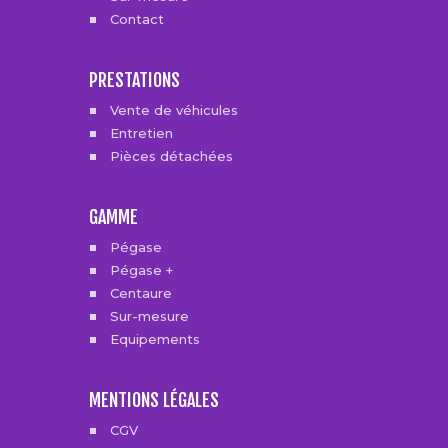
Contact
PRESTATIONS
Vente de véhicules
Entretien
Pièces détachées
GAMME
Pégase
Pégase +
Centaure
Sur-mesure
Equipements
MENTIONS LÉGALES
CGV