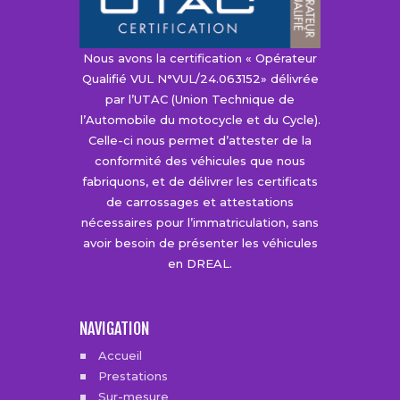
Nous avons la certification « Opérateur
Qualifié VUL N°VUL/24.063152» délivrée
par l’UTAC (Union Technique de
l’Automobile du motocycle et du Cycle).
Celle-ci nous permet d’attester de la
conformité des véhicules que nous
fabriquons, et de délivrer les certificats
de carrossages et attestations
nécessaires pour l’immatriculation, sans
avoir besoin de présenter les véhicules
en DREAL.
NAVIGATION
Accueil
Prestations
Sur-mesure