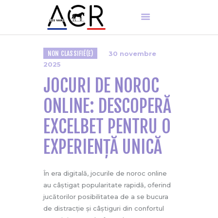
NON CLASSIFIÉ(E)
30 novembre
ACCUEIL
2025
PRÉSENTATION
JOCURI DE NOROC
NOS PRODUITS
ONLINE: DESCOPERĂ
ENTRETIEN
PIÈCES DÉTACHÉES
EXCELBET PENTRU O
EXPERIENȚĂ UNICĂ
În era digitală, jocurile de noroc online
au câștigat popularitate rapidă, oferind
jucătorilor posibilitatea de a se bucura
FR
de distracție și câștiguri din confortul