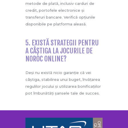
metode de plată, inclusiv carduri de
credit, portofele electronice și
transferuri bancare. Verifică opțiunile
disponibile pe platforma aleasă.
5. EXISTĂ STRATEGII PENTRU
A CÂȘTIGA LA JOCURILE DE
NOROC ONLINE?
Deși nu există nicio garanție că vei
câștiga, stabilirea unui buget, învățarea
regulilor jocului și utilizarea bonificațiilor
pot îmbunătăți șansele tale de succes.