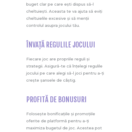
buget clar pe care ești dispus să-l
cheltuiești. Aceasta te va ajuta să eviți
cheltuielile excesive și să menții
controlul asupra jocului tău.
ÎNVAȚĂ REGULILE JOCULUI
Fiecare joc are propriile reguli și
strategii. Asigură-te că înțelegi regulile
jocului pe care alegi să-l joci pentru a-ți
crește șansele de câștig.
PROFITĂ DE BONUSURI
Folosește bonificațiile și promoțiile
oferite de platformă pentru a-ți
maximiza bugetul de joc. Acestea pot