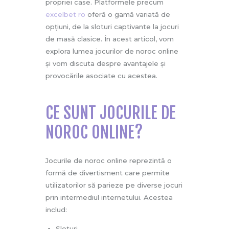
propriei case. Platformele precum
excelbet ro
oferă o gamă variată de
opțiuni, de la sloturi captivante la jocuri
de masă clasice. În acest articol, vom
explora lumea jocurilor de noroc online
și vom discuta despre avantajele și
provocările asociate cu acestea.
CE SUNT JOCURILE DE
NOROC ONLINE?
Jocurile de noroc online reprezintă o
formă de divertisment care permite
utilizatorilor să parieze pe diverse jocuri
prin intermediul internetului. Acestea
includ:
Sloturi