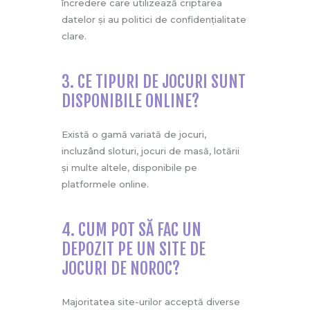
încredere care utilizează criptarea
datelor și au politici de confidențialitate
clare.
3. CE TIPURI DE JOCURI SUNT
DISPONIBILE ONLINE?
Există o gamă variată de jocuri,
incluzând sloturi, jocuri de masă, lotării
și multe altele, disponibile pe
platformele online.
4. CUM POT SĂ FAC UN
DEPOZIT PE UN SITE DE
JOCURI DE NOROC?
Majoritatea site-urilor acceptă diverse