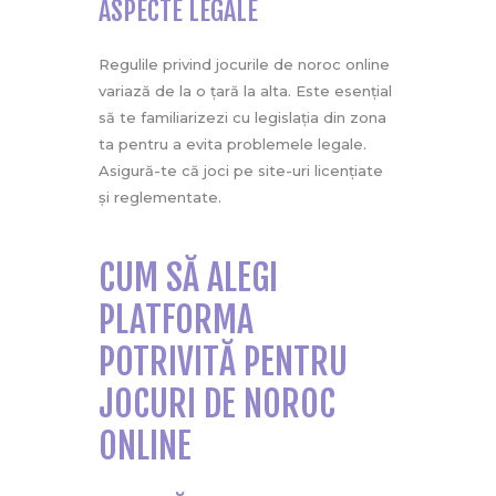
ASPECTE LEGALE
Regulile privind jocurile de noroc online
variază de la o țară la alta. Este esențial
să te familiarizezi cu legislația din zona
ta pentru a evita problemele legale.
Asigură-te că joci pe site-uri licențiate
și reglementate.
CUM SĂ ALEGI
PLATFORMA
POTRIVITĂ PENTRU
JOCURI DE NOROC
ONLINE