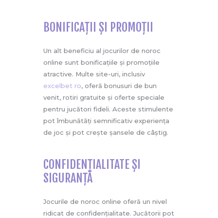
BONIFICAȚII ȘI PROMOȚII
Un alt beneficiu al jocurilor de noroc
online sunt bonificațiile și promoțiile
atractive. Multe site-uri, inclusiv
excelbet ro
, oferă bonusuri de bun
venit, rotiri gratuite și oferte speciale
pentru jucători fideli. Aceste stimulente
pot îmbunătăți semnificativ experiența
de joc și pot crește șansele de câștig.
CONFIDENȚIALITATE ȘI
SIGURANȚĂ
Jocurile de noroc online oferă un nivel
ridicat de confidențialitate. Jucătorii pot