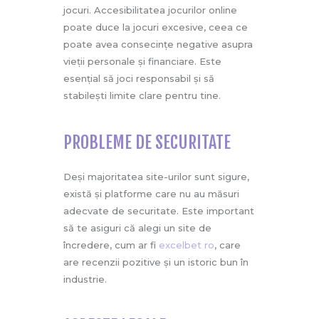
jocuri. Accesibilitatea jocurilor online
poate duce la jocuri excesive, ceea ce
poate avea consecințe negative asupra
vieții personale și financiare. Este
esențial să joci responsabil și să
stabilești limite clare pentru tine.
PROBLEME DE SECURITATE
Deși majoritatea site-urilor sunt sigure,
există și platforme care nu au măsuri
adecvate de securitate. Este important
să te asiguri că alegi un site de
încredere, cum ar fi
excelbet ro
, care
are recenzii pozitive și un istoric bun în
industrie.