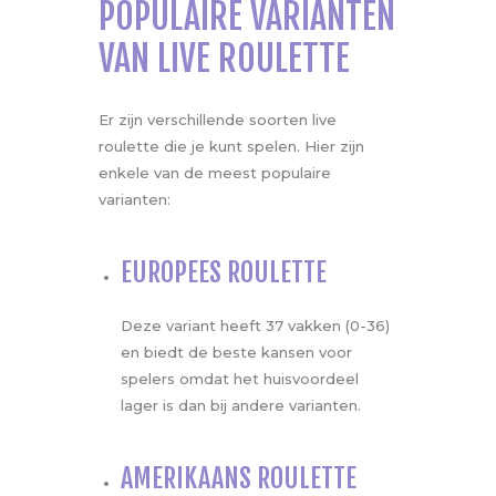
POPULAIRE VARIANTEN
VAN LIVE ROULETTE
Er zijn verschillende soorten live
roulette die je kunt spelen. Hier zijn
enkele van de meest populaire
varianten:
EUROPEES ROULETTE
Deze variant heeft 37 vakken (0-36)
en biedt de beste kansen voor
spelers omdat het huisvoordeel
lager is dan bij andere varianten.
AMERIKAANS ROULETTE