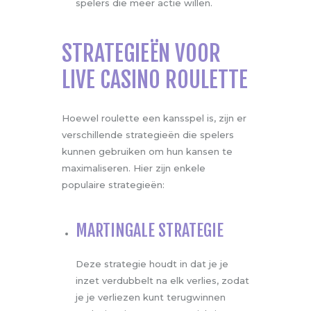
spelers die meer actie willen.
STRATEGIEËN VOOR
LIVE CASINO ROULETTE
Hoewel roulette een kansspel is, zijn er
verschillende strategieën die spelers
kunnen gebruiken om hun kansen te
maximaliseren. Hier zijn enkele
populaire strategieën:
MARTINGALE STRATEGIE
Deze strategie houdt in dat je je
inzet verdubbelt na elk verlies, zodat
je je verliezen kunt terugwinnen