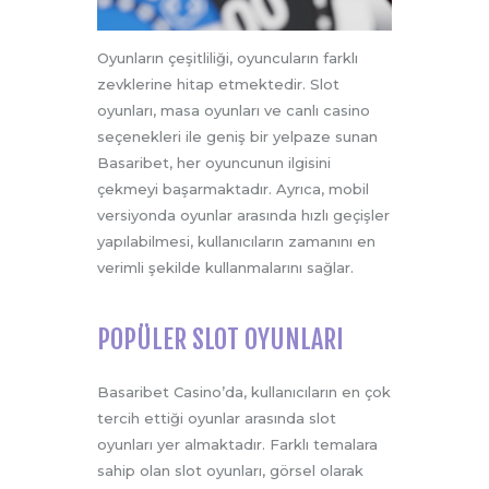
Oyunların çeşitliliği, oyuncuların farklı
zevklerine hitap etmektedir. Slot
oyunları, masa oyunları ve canlı casino
seçenekleri ile geniş bir yelpaze sunan
Basaribet, her oyuncunun ilgisini
çekmeyi başarmaktadır. Ayrıca, mobil
versiyonda oyunlar arasında hızlı geçişler
yapılabilmesi, kullanıcıların zamanını en
verimli şekilde kullanmalarını sağlar.
POPÜLER SLOT OYUNLARI
Basaribet Casino’da, kullanıcıların en çok
tercih ettiği oyunlar arasında slot
oyunları yer almaktadır. Farklı temalara
sahip olan slot oyunları, görsel olarak