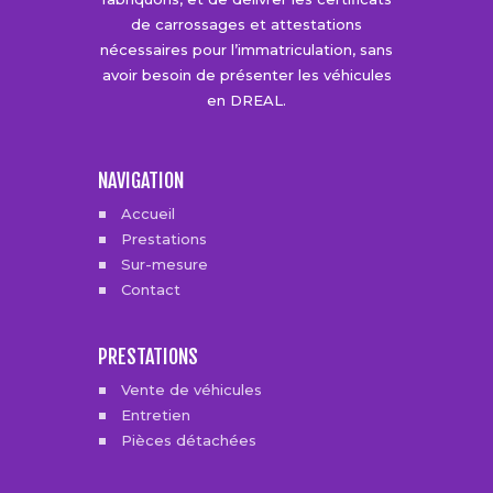
de carrossages et attestations
nécessaires pour l’immatriculation, sans
avoir besoin de présenter les véhicules
en DREAL.
NAVIGATION
Accueil
Prestations
Sur-mesure
Contact
PRESTATIONS
Vente de véhicules
Entretien
Pièces détachées