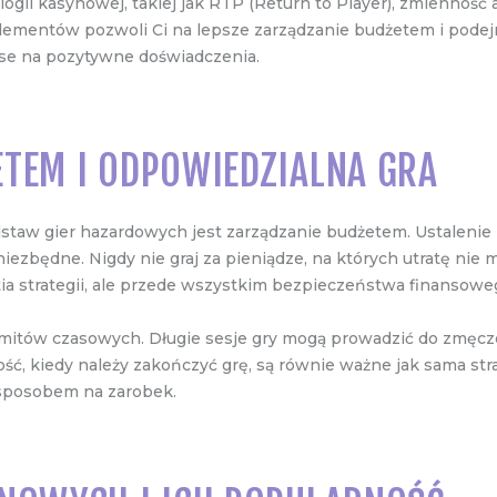
ogii kasynowej, takiej jak RTP (Return to Player), zmienność
 elementów pozwoli Ci na lepsze zarządzanie budżetem i pod
nse na pozytywne doświadczenia.
ETEM I ODPOWIEDZIALNA GRA
taw gier hazardowych jest zarządzanie budżetem. Ustalenie
 niezbędne. Nigdy nie graj za pieniądze, na których utratę nie
tia strategii, ale przede wszystkim bezpieczeństwa finansowe
limitów czasowych. Długie sesje gry mogą prowadzić do zmę
ść, kiedy należy zakończyć grę, są równie ważne jak sama stra
 sposobem na zarobek.