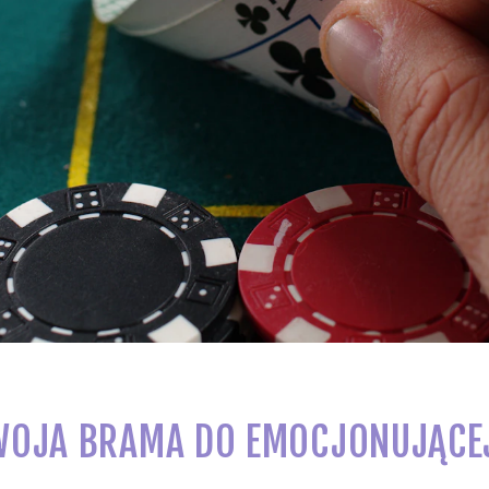
WOJA BRAMA DO EMOCJONUJĄCE