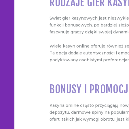
RODZAJE GIER KAS
Świat gier kasynowych jest niezwykle
funkcji bonusowych, po bardziej złożon
fascynuje graczy dzięki swojej dynami
Wiele kasyn online oferuje również s
Ta opcja dodaje autentyczności i emo
podyktowany osobistymi preferencjam
BONUSY I PROMOCJ
Kasyna online często przyciągają no
depozytu, darmowe spiny na popularn
ofert, takich jak wymogi obrotu, jest 