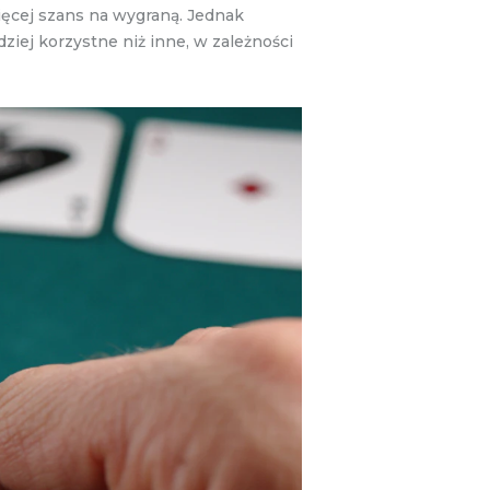
ęcej szans na wygraną. Jednak
ziej korzystne niż inne, w zależności