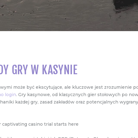
Y GRY W KASYNIE
wymi może być ekscytujące, ale kluczowe jest zrozumienie po
o login
. Gry kasynowe, od klasycznych gier stołowych po now
echaniki każdej gry, zasad zakładów oraz potencjalnych wygra