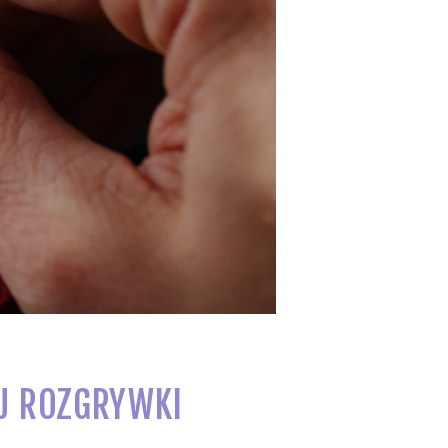
J ROZGRYWKI