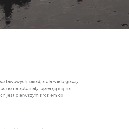
dstawowych zasad, a dla wielu graczy
oczesne automaty, opierają się na
nych jest pierwszym krokiem do