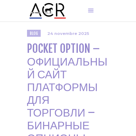
BLOG
24 novembre 2025
ACCUEIL
POCKET OPTION –
PRÉSENTATION
NOS PRODUITS
ОФИЦИАЛЬНЫ
ENTRETIEN
Й САЙТ
PIÈCES DÉTACHÉES
ПЛАТФОРМЫ
ДЛЯ
ТОРГОВЛИ –
БИНАРНЫЕ
FR