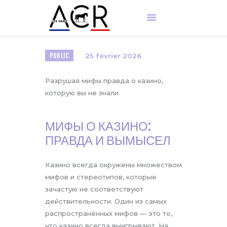
PUBLIC
25 février 2026
ACCUEIL
PRÉSENTATION
Разрушая мифы правда о казино,
которую вы не знали
NOS PRODUITS
ENTRETIEN
МИФЫ О КАЗИНО:
PIÈCES DÉTACHÉES
ПРАВДА И ВЫМЫСЕЛ
Казино всегда окружены множеством
мифов и стереотипов, которые
зачастую не соответствуют
действительности. Один из самых
FR
распространённых мифов — это то,
что казино всегда выигрывают. На