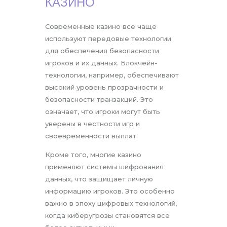
КАЗИНО
Современные казино все чаще
используют передовые технологии
для обеспечения безопасности
игроков и их данных. Блокчейн-
технологии, например, обеспечивают
высокий уровень прозрачности и
безопасности транзакций. Это
означает, что игроки могут быть
уверены в честности игр и
своевременности выплат.
Кроме того, многие казино
применяют системы шифрования
данных, что защищает личную
информацию игроков. Это особенно
важно в эпоху цифровых технологий,
когда киберугрозы становятся все