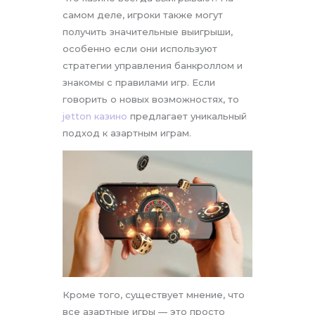
самом деле, игроки также могут
получить значительные выигрыши,
особенно если они используют
стратегии управления банкроллом и
знакомы с правилами игр. Если
говорить о новых возможностях, то
jetton казино
предлагает уникальный
подход к азартным играм.
Кроме того, существует мнение, что
все азартные игры — это просто