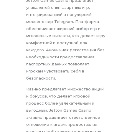
Jetton Games Casino предлагает
уникальный опыт азартных игр,
интегрированный в популярный
мессенджер Telegram. Платформа
обеспечивает широкий выбор игр и
мгновенные выплаты, что делает игру
комфортной и доступной для
каждого. Анонимная регистрация без
необходимости предоставления
паспортных данных позволяет
игрокам чувствовать себя в
безопасности.
Казино предлагает множество акций
и бонусов, что делает игровой
процесс более увлекательным и
выгодным. Jetton Games Casino
активно продвигает ответственное
отношение к играм, предоставляя
игрокам необходимые инструменты