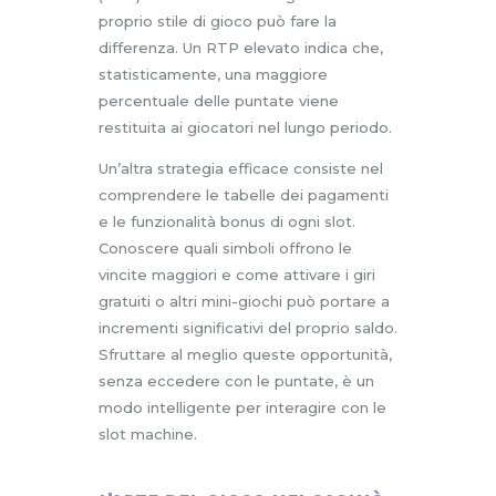
proprio stile di gioco può fare la
differenza. Un RTP elevato indica che,
statisticamente, una maggiore
percentuale delle puntate viene
restituita ai giocatori nel lungo periodo.
Un’altra strategia efficace consiste nel
comprendere le tabelle dei pagamenti
e le funzionalità bonus di ogni slot.
Conoscere quali simboli offrono le
vincite maggiori e come attivare i giri
gratuiti o altri mini-giochi può portare a
incrementi significativi del proprio saldo.
Sfruttare al meglio queste opportunità,
senza eccedere con le puntate, è un
modo intelligente per interagire con le
slot machine.