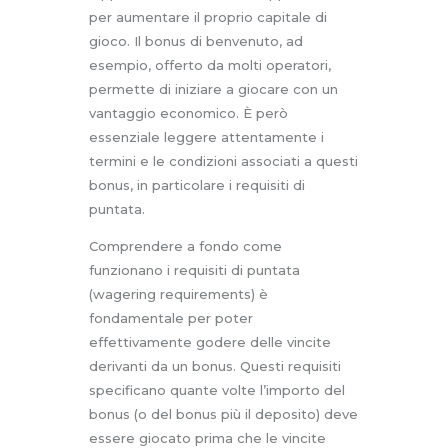
per aumentare il proprio capitale di
gioco. Il bonus di benvenuto, ad
esempio, offerto da molti operatori,
permette di iniziare a giocare con un
vantaggio economico. È però
essenziale leggere attentamente i
termini e le condizioni associati a questi
bonus, in particolare i requisiti di
puntata.
Comprendere a fondo come
funzionano i requisiti di puntata
(wagering requirements) è
fondamentale per poter
effettivamente godere delle vincite
derivanti da un bonus. Questi requisiti
specificano quante volte l’importo del
bonus (o del bonus più il deposito) deve
essere giocato prima che le vincite