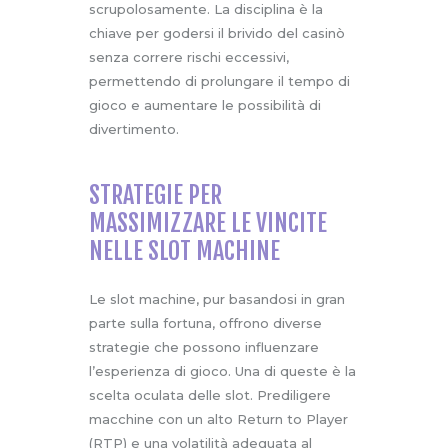
scrupolosamente. La disciplina è la
chiave per godersi il brivido del casinò
senza correre rischi eccessivi,
permettendo di prolungare il tempo di
gioco e aumentare le possibilità di
divertimento.
STRATEGIE PER
MASSIMIZZARE LE VINCITE
NELLE SLOT MACHINE
Le slot machine, pur basandosi in gran
parte sulla fortuna, offrono diverse
strategie che possono influenzare
l’esperienza di gioco. Una di queste è la
scelta oculata delle slot. Prediligere
macchine con un alto Return to Player
(RTP) e una volatilità adeguata al