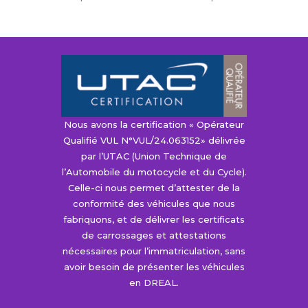
Nous avons la certification « Opérateur
Qualifié VUL N°VUL/24.063152» délivrée
par l’UTAC (Union Technique de
l’Automobile du motocycle et du Cycle).
Celle-ci nous permet d’attester de la
conformité des véhicules que nous
fabriquons, et de délivrer les certificats
de carrossages et attestations
nécessaires pour l’immatriculation, sans
avoir besoin de présenter les véhicules
en DREAL.