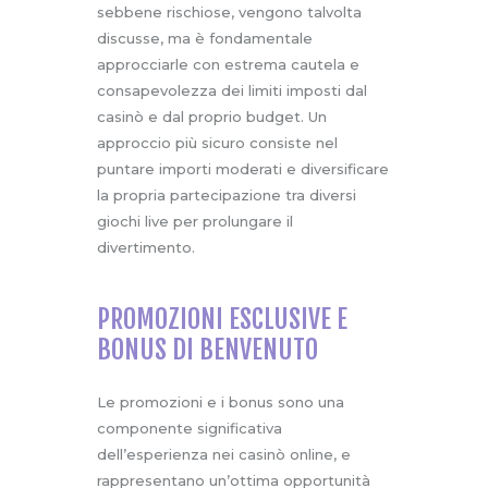
sebbene rischiose, vengono talvolta
discusse, ma è fondamentale
approcciarle con estrema cautela e
consapevolezza dei limiti imposti dal
casinò e dal proprio budget. Un
approccio più sicuro consiste nel
puntare importi moderati e diversificare
la propria partecipazione tra diversi
giochi live per prolungare il
divertimento.
PROMOZIONI ESCLUSIVE E
BONUS DI BENVENUTO
Le promozioni e i bonus sono una
componente significativa
dell’esperienza nei casinò online, e
rappresentano un’ottima opportunità