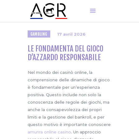
GAMBLING
17 avril 2026
ACCUEIL
LE FONDAMENTA DEL GIOCO
PRÉSENTATION
D’AZZARDO RESPONSABILE
NOS PRODUITS
ENTRETIEN
Nel mondo dei casinò online, la
PIÈCES DÉTACHÉES
comprensione delle dinamiche di gioco
è fondamentale per un’esperienza
positiva. Questo include non solo la
conoscenza delle regole dei giochi, ma
anche la consapevolezza dei propri
limiti e la gestione del bankroll, e per
questo motivo è importante conoscere
FR
amunra online casino
. Un approccio