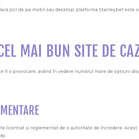
.
acă joci de pe mobil sau desktop, platforma Stanleybet este o
CEL MAI BUN SITE DE CA
te fi o provocare, având în vedere numărul mare de opțiuni dis
LEMENTARE
ste licențiat și reglementat de o autoritate de încredere. Acest 
ay.