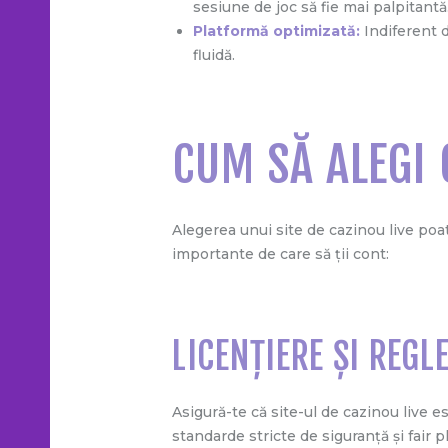
sesiune de joc să fie mai palpitantă
Platformă optimizată:
Indiferent d
fluidă.
CUM SĂ ALEGI 
Alegerea unui site de cazinou live poa
importante de care să ții cont:
LICENȚIERE ȘI REG
Asigură-te că site-ul de cazinou live e
standarde stricte de siguranță și fair pl