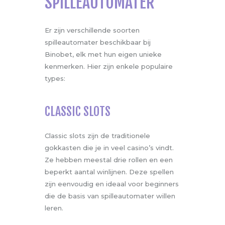
SPILLEAUTOMATER
Er zijn verschillende soorten
spilleautomater beschikbaar bij
Binobet, elk met hun eigen unieke
kenmerken. Hier zijn enkele populaire
types:
CLASSIC SLOTS
Classic slots zijn de traditionele
gokkasten die je in veel casino’s vindt.
Ze hebben meestal drie rollen en een
beperkt aantal winlijnen. Deze spellen
zijn eenvoudig en ideaal voor beginners
die de basis van spilleautomater willen
leren.