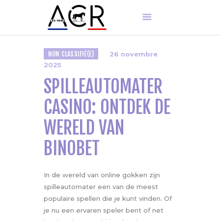
NON CLASSIFIÉ(E)
26 novembre
ACCUEIL
2025
PRÉSENTATION
SPILLEAUTOMATER
NOS PRODUITS
CASINO: ONTDEK DE
ENTRETIEN
PIÈCES DÉTACHÉES
WERELD VAN
BINOBET
In de wereld van online gokken zijn
spilleautomater een van de meest
populaire spellen die je kunt vinden. Of
FR
je nu een ervaren speler bent of net