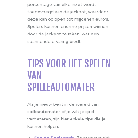
percentage van elke inzet wordt
toegevoegd aan de jackpot, waardoor
deze kan oplopen tot miljoenen euro’s.
Spelers kunnen enorme prijzen winnen
door de jackpot te raken, wat een
spannende ervaring biedt.
TIPS VOOR HET SPELEN
VAN
SPILLEAUTOMATER
Als je nieuw bent in de wereld van
spilleautomater of je wilt je spel
verbeteren, zijn hier enkele tips die je
kunnen helpen:
Ken de Spelregels:
Zorg ervoor dat