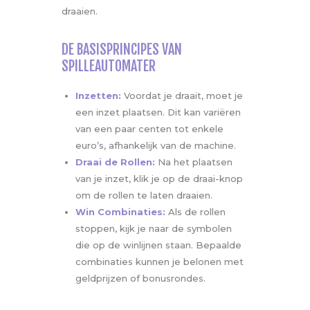
draaien.
DE BASISPRINCIPES VAN
SPILLEAUTOMATER
Inzetten:
Voordat je draait, moet je
een inzet plaatsen. Dit kan variëren
van een paar centen tot enkele
euro’s, afhankelijk van de machine.
Draai de Rollen:
Na het plaatsen
van je inzet, klik je op de draai-knop
om de rollen te laten draaien.
Win Combinaties:
Als de rollen
stoppen, kijk je naar de symbolen
die op de winlijnen staan. Bepaalde
combinaties kunnen je belonen met
geldprijzen of bonusrondes.