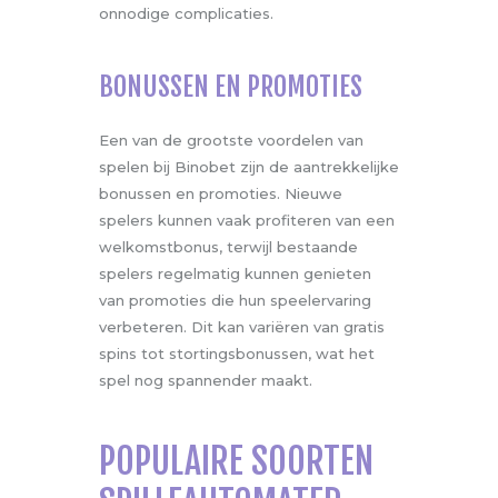
onnodige complicaties.
BONUSSEN EN PROMOTIES
Een van de grootste voordelen van
spelen bij Binobet zijn de aantrekkelijke
bonussen en promoties. Nieuwe
spelers kunnen vaak profiteren van een
welkomstbonus, terwijl bestaande
spelers regelmatig kunnen genieten
van promoties die hun speelervaring
verbeteren. Dit kan variëren van gratis
spins tot stortingsbonussen, wat het
spel nog spannender maakt.
POPULAIRE SOORTEN