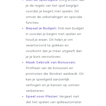
je de regels van het spel begrijpt
voordat je begint met spelen. Dit
omvat de uitbetalingen en speciale
functies.
Bepaal je Budget:
Stel een budget
in voordat je begint met spelen en
houd je eraan. Dit helpt je om
verantwoord te gokken en
voorkomt dat je meer uitgeeft dan
je je kunt veroorloven.
Maak Gebruik van Bonussen:
Profiteer van de bonussen en
promoties die Binobet aanbiedt. Dit
kan je speelgeld aanzienlijk
verhogen en je kansen op winnen
verbeteren.
Speel voor Plezier:
Vergeet niet
dat het spelen van spilleautomater