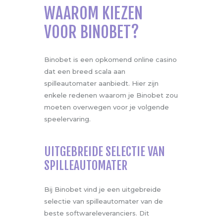
WAAROM KIEZEN
VOOR BINOBET?
Binobet is een opkomend online casino
dat een breed scala aan
spilleautomater aanbiedt. Hier zijn
enkele redenen waarom je Binobet zou
moeten overwegen voor je volgende
speelervaring.
UITGEBREIDE SELECTIE VAN
SPILLEAUTOMATER
Bij Binobet vind je een uitgebreide
selectie van spilleautomater van de
beste softwareleveranciers. Dit