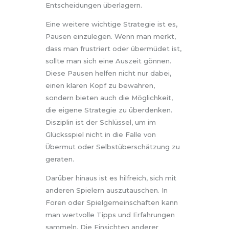
Entscheidungen überlagern.
Eine weitere wichtige Strategie ist es,
Pausen einzulegen. Wenn man merkt,
dass man frustriert oder übermüdet ist,
sollte man sich eine Auszeit gönnen.
Diese Pausen helfen nicht nur dabei,
einen klaren Kopf zu bewahren,
sondern bieten auch die Möglichkeit,
die eigene Strategie zu überdenken.
Disziplin ist der Schlüssel, um im
Glücksspiel nicht in die Falle von
Übermut oder Selbstüberschätzung zu
geraten.
Darüber hinaus ist es hilfreich, sich mit
anderen Spielern auszutauschen. In
Foren oder Spielgemeinschaften kann
man wertvolle Tipps und Erfahrungen
sammeln. Die Einsichten anderer