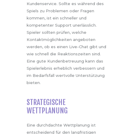
Kundenservice. Sollte es während des
Spiels zu Problemen oder Fragen
kommen, ist ein schneller und
kompetenter Support unerlässlich.
Spieler sollten prüfen, welche
Kontaktmöglichkeiten angeboten
werden, ob es einen Live-Chat gibt und
wie schnell die Reaktionszeiten sind.
Eine gute Kundenbetreuung kann das
Spielerlebnis erheblich verbessern und
im Bedarfsfall wertvolle Unterstützung
bieten.
STRATEGISCHE
WETTPLANUNG
Eine durchdachte Wettplanung ist
entscheidend für den langfristigen