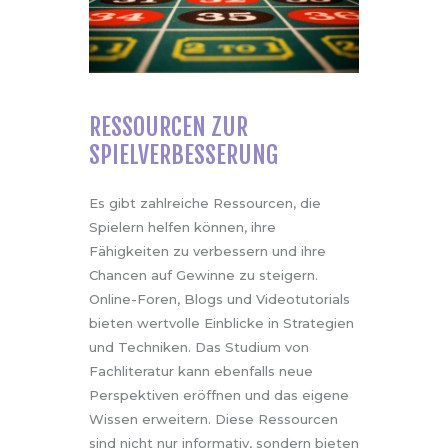
RESSOURCEN ZUR
SPIELVERBESSERUNG
Es gibt zahlreiche Ressourcen, die
Spielern helfen können, ihre
Fähigkeiten zu verbessern und ihre
Chancen auf Gewinne zu steigern.
Online-Foren, Blogs und Videotutorials
bieten wertvolle Einblicke in Strategien
und Techniken. Das Studium von
Fachliteratur kann ebenfalls neue
Perspektiven eröffnen und das eigene
Wissen erweitern. Diese Ressourcen
sind nicht nur informativ, sondern bieten