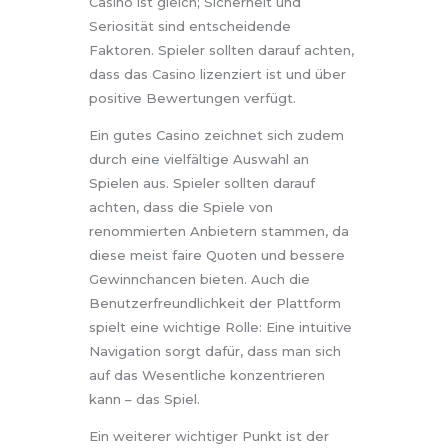
Casino ist gleich; Sicherheit und
Seriosität sind entscheidende
Faktoren. Spieler sollten darauf achten,
dass das Casino lizenziert ist und über
positive Bewertungen verfügt.
Ein gutes Casino zeichnet sich zudem
durch eine vielfältige Auswahl an
Spielen aus. Spieler sollten darauf
achten, dass die Spiele von
renommierten Anbietern stammen, da
diese meist faire Quoten und bessere
Gewinnchancen bieten. Auch die
Benutzerfreundlichkeit der Plattform
spielt eine wichtige Rolle: Eine intuitive
Navigation sorgt dafür, dass man sich
auf das Wesentliche konzentrieren
kann – das Spiel.
Ein weiterer wichtiger Punkt ist der