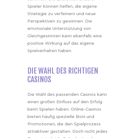
Spieler können helfen, die eigene
Strategie zu verfeinern und neue
Perspektiven zu gewinnen. Die
emotionale Unterstützung von
Gleichgesinnten kann ebenfalls eine
positive Wirkung auf das eigene
Spielverhalten haben.
DIE WAHL DES RICHTIGEN
CASINOS
Die Wahl des passenden Casinos kann
einen großen Einfluss auf den Erfolg
beim Spielen haben. Online-Casinos
bieten häufig spezielle Boni und
Promotionen, die den Spielprozess
attraktiver gestalten. Doch nicht jedes