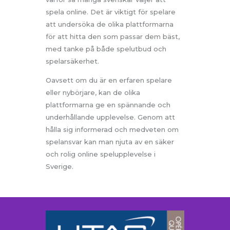
spela online. Det är viktigt för spelare
att undersöka de olika plattformarna
för att hitta den som passar dem bäst,
med tanke på både spelutbud och
spelarsäkerhet.
Oavsett om du är en erfaren spelare
eller nybörjare, kan de olika
plattformarna ge en spännande och
underhållande upplevelse. Genom att
hålla sig informerad och medveten om
spelansvar kan man njuta av en säker
och rolig online spelupplevelse i
Sverige.