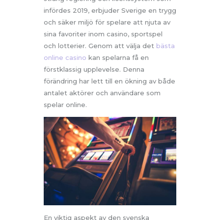
infördes 2019, erbjuder Sverige en trygg
och säker miljö för spelare att njuta av
sina favoriter inom casino, sportspel
och lotterier. Genom att välja det
bästa
online casino
kan spelarna få en
förstklassig upplevelse. Denna
förändring har lett till en ökning av både
antalet aktörer och användare som
spelar online.
En viktig aspekt av den svenska