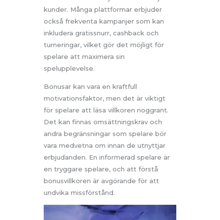
kunder. Många plattformar erbjuder
också frekventa kampanjer som kan
inkludera gratissnurr, cashback och
turneringar, vilket gör det möjligt för
spelare att maximera sin
spelupplevelse.
Bonusar kan vara en kraftfull
motivationsfaktor, men det är viktigt
för spelare att läsa villkoren noggrant.
Det kan finnas omsättningskrav och
andra begränsningar som spelare bör
vara medvetna om innan de utnyttjar
erbjudanden. En informerad spelare är
en tryggare spelare, och att förstå
bonusvillkoren är avgörande för att
undvika missförstånd.