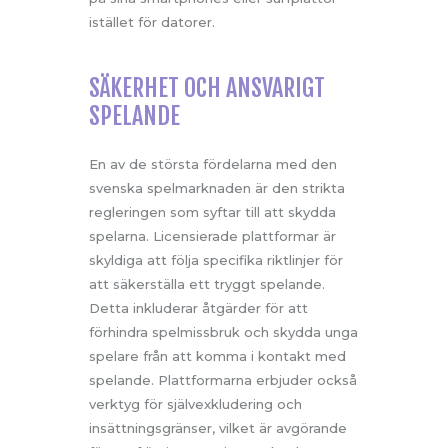
istället för datorer.
SÄKERHET OCH ANSVARIGT
SPELANDE
En av de största fördelarna med den
svenska spelmarknaden är den strikta
regleringen som syftar till att skydda
spelarna. Licensierade plattformar är
skyldiga att följa specifika riktlinjer för
att säkerställa ett tryggt spelande.
Detta inkluderar åtgärder för att
förhindra spelmissbruk och skydda unga
spelare från att komma i kontakt med
spelande. Plattformarna erbjuder också
verktyg för självexkludering och
insättningsgränser, vilket är avgörande