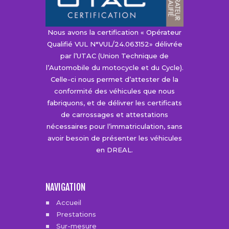
Nous avons la certification « Opérateur
Qualifié VUL N°VUL/24.063152» délivrée
par l’UTAC (Union Technique de
l’Automobile du motocycle et du Cycle).
Celle-ci nous permet d’attester de la
conformité des véhicules que nous
fabriquons, et de délivrer les certificats
de carrossages et attestations
nécessaires pour l’immatriculation, sans
avoir besoin de présenter les véhicules
en DREAL.
NAVIGATION
Accueil
Prestations
Sur-mesure