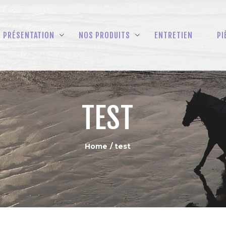
ACCUEIL
PRÉSENTATION
PRÉSENTATION
NOS PRODUITS
ENTRETIEN
PI
NOS PRODUITS
ENTRETIEN
PIÈCES DÉTACHÉES
TEST
Home
test
FR