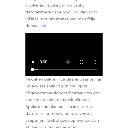
involverad i spelet än vid vanlig
datoranimerad spelning. För den som
vill läsa mer om ämnet kan man följa
denna
länk
.
Tekniken bakom live dealer casinon har
utvecklats snabbt och möjliggör
högkvalitativa videoströmmar som ger
spelarna en nästan fysisk närvaro.
Spelare kan placera sina insatser via
datorer eller mobila enheter, vilket
skapar en flexibel spelupplevelse utan
att behöva lämna hemmet.