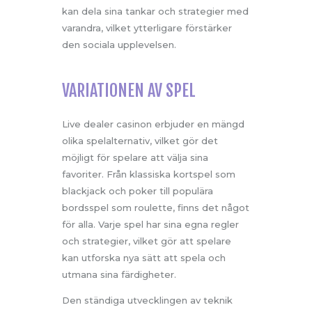
kan dela sina tankar och strategier med
varandra, vilket ytterligare förstärker
den sociala upplevelsen.
VARIATIONEN AV SPEL
Live dealer casinon erbjuder en mängd
olika spelalternativ, vilket gör det
möjligt för spelare att välja sina
favoriter. Från klassiska kortspel som
blackjack och poker till populära
bordsspel som roulette, finns det något
för alla. Varje spel har sina egna regler
och strategier, vilket gör att spelare
kan utforska nya sätt att spela och
utmana sina färdigheter.
Den ständiga utvecklingen av teknik