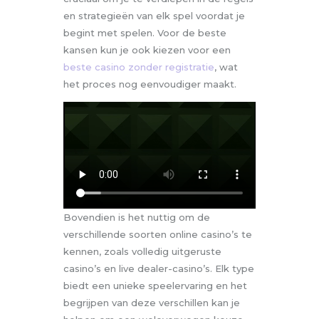
en strategieën van elk spel voordat je
begint met spelen. Voor de beste
kansen kun je ook kiezen voor een
beste casino zonder registratie
, wat
het proces nog eenvoudiger maakt.
Bovendien is het nuttig om de
verschillende soorten online casino’s te
kennen, zoals volledig uitgeruste
casino’s en live dealer-casino’s. Elk type
biedt een unieke speelervaring en het
begrijpen van deze verschillen kan je