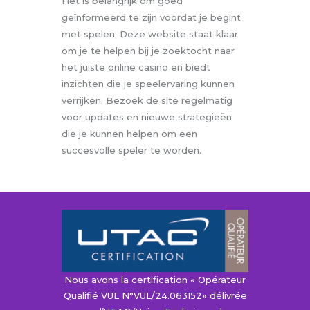
Het is belangrijk om goed
geïnformeerd te zijn voordat je begint
met spelen. Deze website staat klaar
om je te helpen bij je zoektocht naar
het juiste online casino en biedt
inzichten die je speelervaring kunnen
verrijken. Bezoek de site regelmatig
voor updates en nieuwe strategieën
die je kunnen helpen om een
succesvolle speler te worden.
Nous avons la certification « Opérateur
Qualifié VUL N°VUL/24.063152» délivrée