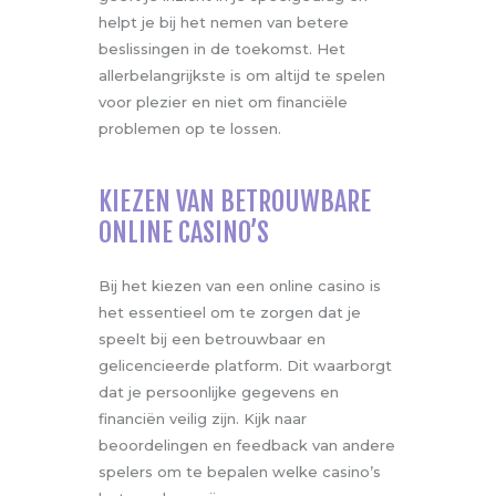
helpt je bij het nemen van betere
beslissingen in de toekomst. Het
allerbelangrijkste is om altijd te spelen
voor plezier en niet om financiële
problemen op te lossen.
KIEZEN VAN BETROUWBARE
ONLINE CASINO’S
Bij het kiezen van een online casino is
het essentieel om te zorgen dat je
speelt bij een betrouwbaar en
gelicencieerde platform. Dit waarborgt
dat je persoonlijke gegevens en
financiën veilig zijn. Kijk naar
beoordelingen en feedback van andere
spelers om te bepalen welke casino’s