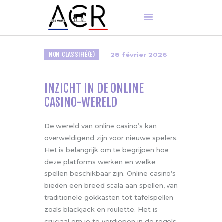
NON CLASSIFIÉ(E)
28 février 2026
ACCUEIL
PRÉSENTATION
INZICHT IN DE ONLINE
NOS PRODUITS
CASINO-WERELD
ENTRETIEN
PIÈCES DÉTACHÉES
De wereld van online casino’s kan
overweldigend zijn voor nieuwe spelers.
Het is belangrijk om te begrijpen hoe
deze platforms werken en welke
spellen beschikbaar zijn. Online casino’s
bieden een breed scala aan spellen, van
traditionele gokkasten tot tafelspellen
FR
zoals blackjack en roulette. Het is
cruciaal om je te verdiepen in de regels