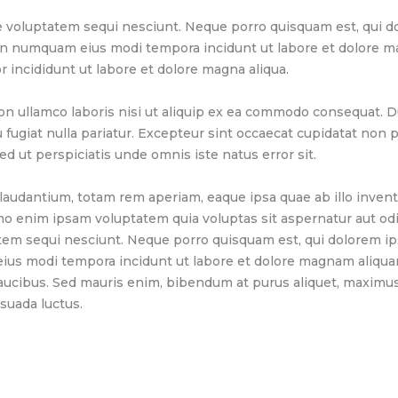
 voluptatem sequi nesciunt. Neque porro quisquam est, qui do
 non numquam eius modi tempora incidunt ut labore et dolore 
r incididunt ut labore et dolore magna aliqua.
on ullamco laboris nisi ut aliquip ex ea commodo consequat. Du
u fugiat nulla pariatur. Excepteur sint occaecat cupidatat non pr
ed ut perspiciatis unde omnis iste natus error sit.
dantium, totam rem aperiam, eaque ipsa quae ab illo inventor
mo enim ipsam voluptatem quia voluptas sit aspernatur aut odi
tem sequi nesciunt. Neque porro quisquam est, qui dolorem ip
 eius modi tempora incidunt ut labore et dolore magnam aliqu
aucibus. Sed mauris enim, bibendum at purus aliquet, maximus 
esuada luctus.