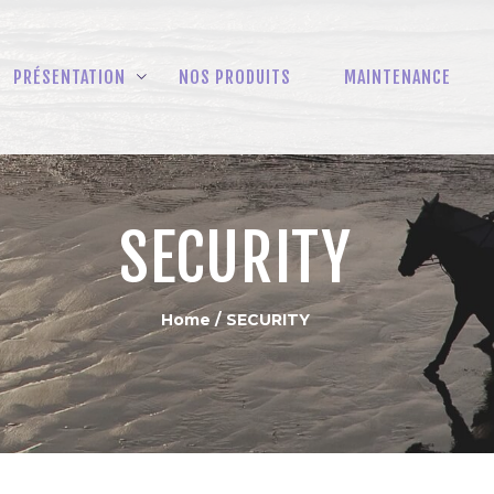
HOME
PRÉSENTATION
PRÉSENTATION
NOS PRODUITS
MAINTENANCE
NOS PRODUITS
MAINTENANCE
SPARE PARTS
SECURITY
EN
Home
SECURITY